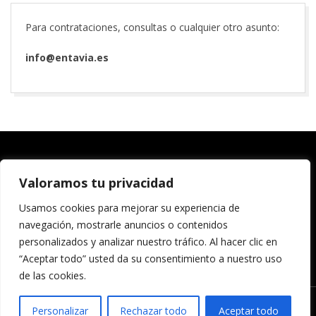
Í
A
Para contrataciones, consultas o cualquier otro asunto:
info@entavia.es
2019-
06-
15
Valoramos tu privacidad
ENCUÉNTRANOS TAMBIÉN EN:
Usamos cookies para mejorar su experiencia de
navegación, mostrarle anuncios o contenidos
personalizados y analizar nuestro tráfico. Al hacer clic en
“Aceptar todo” usted da su consentimiento a nuestro uso
de las cookies.
Personalizar
Rechazar todo
Aceptar todo
Designed using
Dispatch
. Powered by
WordPress
.